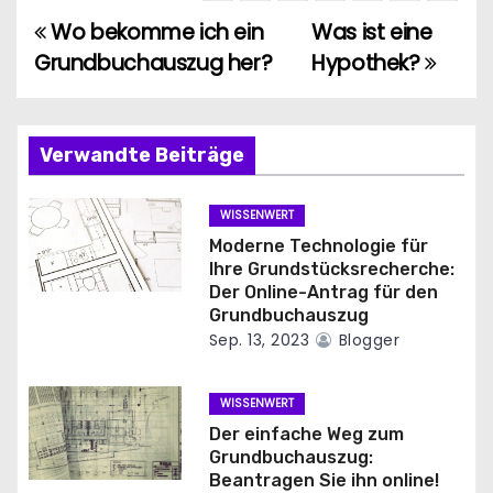
Wo bekomme ich ein
Was ist eine
B
Grundbuchauszug her?
Hypothek?
e
i
Verwandte Beiträge
t
r
WISSENWERT
Moderne Technologie für
a
Ihre Grundstücksrecherche:
Der Online-Antrag für den
g
Grundbuchauszug
Sep. 13, 2023
Blogger
s
n
WISSENWERT
Der einfache Weg zum
a
Grundbuchauszug:
Beantragen Sie ihn online!