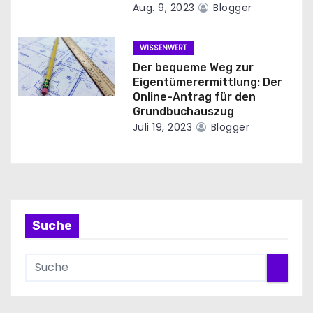
v
Aug. 9, 2023
Blogger
i
WISSENWERT
g
Der bequeme Weg zur
Eigentümerermittlung: Der
a
Online-Antrag für den
Grundbuchauszug
t
Juli 19, 2023
Blogger
i
o
n
Suche