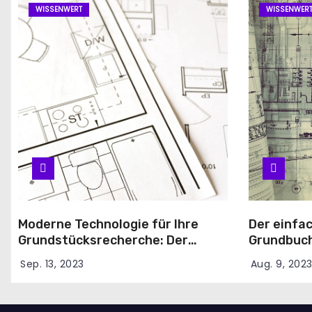
WISSENWERT
WISSENWER
a
t
i
o
n
Moderne Technologie für Ihre
Der einfa
Grundstücksrecherche: Der
Grundbuc
Online-Antrag für den
Sie ihn onl
Sep. 13, 2023
Aug. 9, 202
Grundbuchauszug