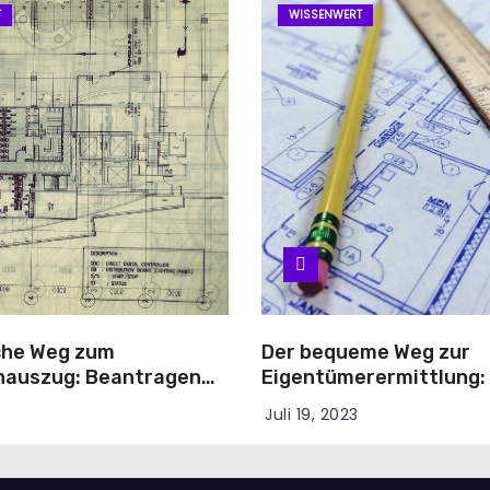
T
WISSENWERT
che Weg zum
Der bequeme Weg zur
hauszug: Beantragen
Eigentümerermittlung:
ine!
Online-Antrag für den
3
Juli 19, 2023
Grundbuchauszug