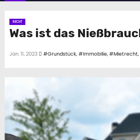
n
RECHT
Was ist das Nießbrau
Jan. 11, 2023
#Grundstück
,
#Immobilie
,
#Mietrecht
,