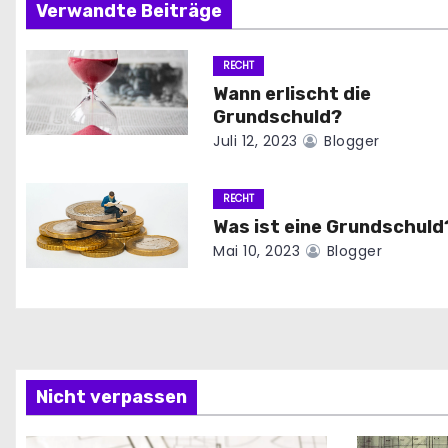
i
Verwandte Beiträge
t
RECHT
Wann erlischt die
r
Grundschuld?
a
Juli 12, 2023
Blogger
g
RECHT
s
Was ist eine Grundschuld
Mai 10, 2023
Blogger
n
a
v
i
Nicht verpassen
g