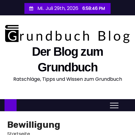
Z
Mi.. Juli 29th, 2026
6:58:47 PM
u
m
I
n
h
Der Blog zum
a
l
Grundbuch
t
Ratschläge, Tipps und Wissen zum Grundbuch
s
p
r
i
n
g
Bewilligung
e
Startseite